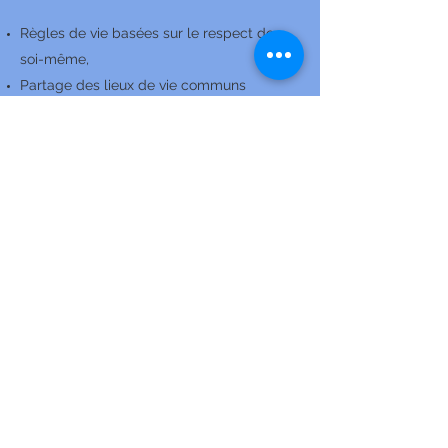
Règles de vie basées sur le respect de
soi-même,
Partage des lieux de vie communs
Développer son intériorité
Temps de réflexion et de partage
spirituels,
Célébrations,
Proposition régulière de Messes.
Institution Sainte Colombe