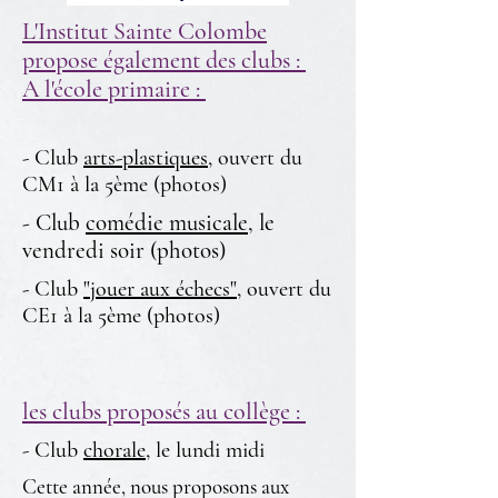
L'Institut Sainte Colombe
propose également des clubs :
A l'école primaire :
- Club
arts-plastiques
, ouvert du
CM1 à la 5ème (photos)
- Club
comédie musicale
, le
vendredi soir (photos)
- Club
"jouer aux échecs"
, ouvert du
CE1 à la 5ème (photos)
les clubs proposés au collège :
- Club
chorale
, le lundi midi
Cette année, nous proposons aux